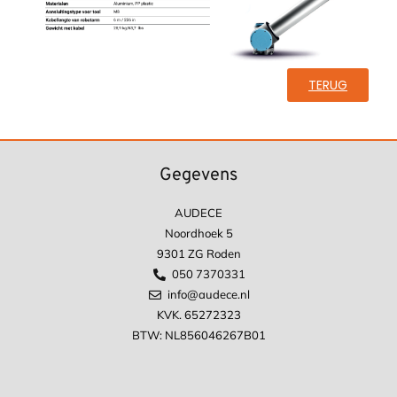
TERUG
Gegevens
AUDECE
Noordhoek 5
9301 ZG Roden
050 7370331
info@audece.nl
KVK. 65272323
BTW: NL856046267B01